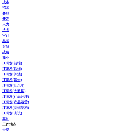
成本
招采
客服
开发
人力
法务
审计
品牌
客研
战略
商业
IT研发(前端)
IT研发(后端)
IT研发(算法)
IT研发(运维)
IT研发(UE\UI)
IT研发(大数据)
IT研发(产品经理)
IT研发(产品运营)
IT研发(基础架构)
IT研发(测试)
其他
工作地点
全部